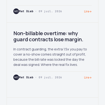
MD
Mat Diab
· 09 juil. 2026
Lire
→
Non-billable overtime: why
guard contracts lose margin.
In contract guarding, the extra 1.5x you pay to
cover a no-show comes straight out of profit,
because the bill rate was locked the day the
deal was signed. Where the real fix lives.
MD
Mat Diab
· 09 juil. 2026
Lire
→