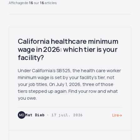
Affichage de
16
sur
16
articles
California healthcare minimum
wage in 2026: which tier is your
facility?
Under California's SB 525, the health care worker
minimum wage is set by your facility's tier, not
your job titles. On July 1, 2026, three of those
tiers stepped up again. Find your row and what
you owe.
MD
Mat Diab
· 17 juil. 2026
Lire
→