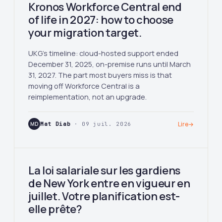
Kronos Workforce Central end
of life in 2027: how to choose
your migration target.
UKG's timeline: cloud-hosted support ended
December 31, 2025, on-premise runs until March
31, 2027. The part most buyers miss is that
moving off Workforce Central is a
reimplementation, not an upgrade.
MD
Mat Diab
· 09 juil. 2026
Lire
→
La loi salariale sur les gardiens
de New York entre en vigueur en
juillet. Votre planification est-
elle prête?